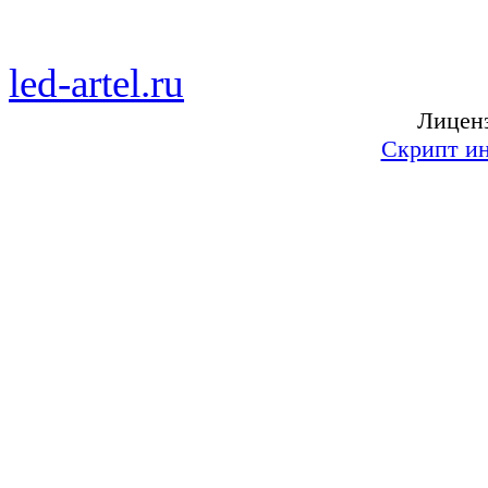
led-artel.ru
— бегущие свет
Лиценз
Скрипт ин