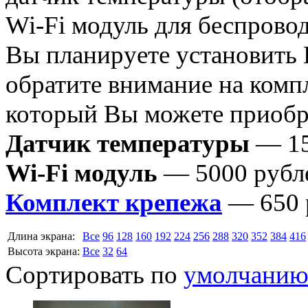
Wi-Fi модуль для беспрово
Вы планируете установить
обратите внимание на комп
который Вы можете приобре
Датчик температуры
— 15
Wi-Fi модуль
— 5000 рубл
Комплект крепежа
— 650 
Длина экрана:
Все
96
128
160
192
224
256
288
320
352
384
416
Высота экрана:
Все
32
64
Сортировать по
умолчани