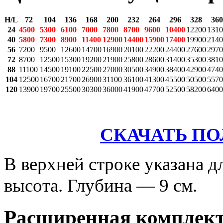
H/L
72
104
136
168
200
232
264
296
328
360
24
4500
5300
6100
7000
7800
8700
9600
10400
12200
1310
40
5800
7300
8900
11400
12900
14400
15900
17400
19900
2140
56
7200
9500
12600
14700
16900
20100
22200
24400
27600
2970
72
8700
12500
15300
19200
21900
25800
28600
31400
35300
3810
88
11100
14500
19100
22500
27000
30500
34900
38400
42900
4740
104
12500
16700
21700
26900
31100
36100
41300
45500
50500
5570
120
13900
19700
25500
30300
36000
41900
47700
52500
58200
6400
СКАЧАТЬ П
В верхней строке указана д
высота. Глубина — 9 см.
Расширенная комплек