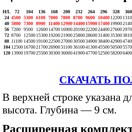
H/L
72
104
136
168
200
232
264
296
328
360
24
4500
5300
6100
7000
7800
8700
9600
10400
12200
1310
40
5800
7300
8900
11400
12900
14400
15900
17400
19900
2140
56
7200
9500
12600
14700
16900
20100
22200
24400
27600
2970
72
8700
12500
15300
19200
21900
25800
28600
31400
35300
3810
88
11100
14500
19100
22500
27000
30500
34900
38400
42900
4740
104
12500
16700
21700
26900
31100
36100
41300
45500
50500
5570
120
13900
19700
25500
30300
36000
41900
47700
52500
58200
6400
СКАЧАТЬ П
В верхней строке указана д
высота. Глубина — 9 см.
Расширенная комплек