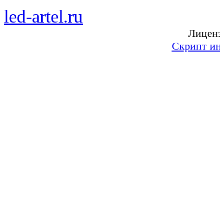
led-artel.ru
— бегущие свет
Лиценз
Скрипт ин