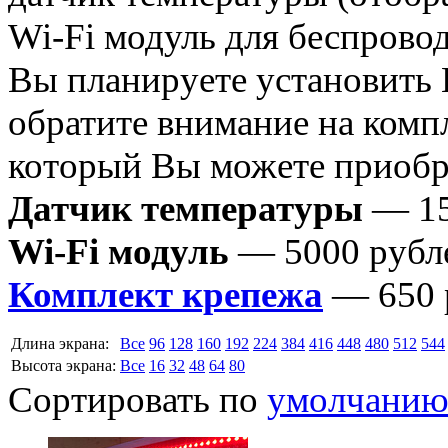
Wi-Fi модуль для беспрово
Вы планируете установить
обратите внимание на комп
который Вы можете приобре
Датчик температуры
— 15
Wi-Fi модуль
— 5000 рубл
Комплект крепежа
— 650 
Длина экрана:
Все
96
128
160
192
224
384
416
448
480
512
544
Высота экрана:
Все
16
32
48
64
80
Сортировать по
умолчани