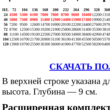
H/L
72
104
136
168
200
232
264
296
328
360
24
4500
5300
6100
7000
7800
8700
9600
10400
12200
1310
40
5800
7300
8900
11400
12900
14400
15900
17400
19900
2140
56
7200
9500
12600
14700
16900
20100
22200
24400
27600
2970
72
8700
12500
15300
19200
21900
25800
28600
31400
35300
3810
88
11100
14500
19100
22500
27000
30500
34900
38400
42900
4740
104
12500
16700
21700
26900
31100
36100
41300
45500
50500
5570
120
13900
19700
25500
30300
36000
41900
47700
52500
58200
6400
СКАЧАТЬ П
В верхней строке указана д
высота. Глубина — 9 см.
Расширенная комплек