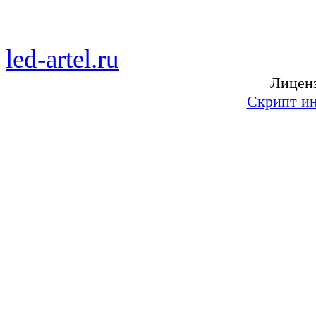
led-artel.ru
— бегущие свет
Лиценз
Скрипт ин