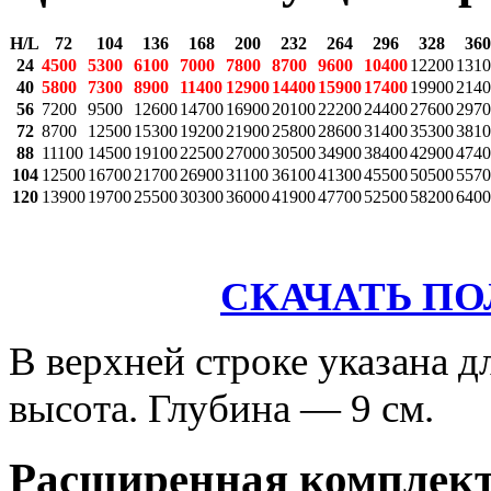
H/L
72
104
136
168
200
232
264
296
328
360
24
4500
5300
6100
7000
7800
8700
9600
10400
12200
1310
40
5800
7300
8900
11400
12900
14400
15900
17400
19900
2140
56
7200
9500
12600
14700
16900
20100
22200
24400
27600
2970
72
8700
12500
15300
19200
21900
25800
28600
31400
35300
3810
88
11100
14500
19100
22500
27000
30500
34900
38400
42900
4740
104
12500
16700
21700
26900
31100
36100
41300
45500
50500
5570
120
13900
19700
25500
30300
36000
41900
47700
52500
58200
6400
СКАЧАТЬ П
В верхней строке указана д
высота. Глубина — 9 см.
Расширенная комплек