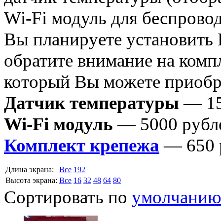
Wi-Fi модуль для беспрово
Вы планируете установить
обратите внимание на комп
который Вы можете приобре
Датчик температуры
— 15
Wi-Fi модуль
— 5000 рубл
Комплект крепежа
— 650 
Длина экрана:
Все
192
Высота экрана:
Все
16
32
48
64
80
Сортировать по
умолчани