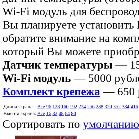
Wi-Fi модуль для беспрово
Вы планируете установить
обратите внимание на комп
который Вы можете приобре
Датчик температуры
— 15
Wi-Fi модуль
— 5000 рубл
Комплект крепежа
— 650 
Длина экрана:
Все
96
128
160
192
224
256
288
320
352
384
416
Высота экрана:
Все
16
32
48
64
80
Сортировать по
умолчани