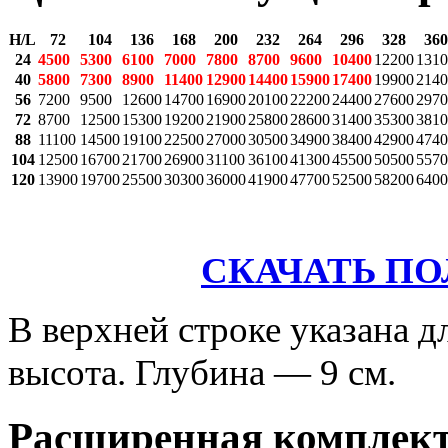
H/L
72
104
136
168
200
232
264
296
328
360
24
4500
5300
6100
7000
7800
8700
9600
10400
12200
1310
40
5800
7300
8900
11400
12900
14400
15900
17400
19900
2140
56
7200
9500
12600
14700
16900
20100
22200
24400
27600
2970
72
8700
12500
15300
19200
21900
25800
28600
31400
35300
3810
88
11100
14500
19100
22500
27000
30500
34900
38400
42900
4740
104
12500
16700
21700
26900
31100
36100
41300
45500
50500
5570
120
13900
19700
25500
30300
36000
41900
47700
52500
58200
6400
СКАЧАТЬ П
В верхней строке указана д
высота. Глубина — 9 см.
Расширенная комплек