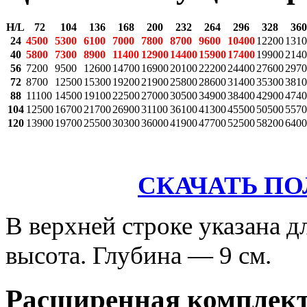
H/L
72
104
136
168
200
232
264
296
328
360
24
4500
5300
6100
7000
7800
8700
9600
10400
12200
1310
40
5800
7300
8900
11400
12900
14400
15900
17400
19900
2140
56
7200
9500
12600
14700
16900
20100
22200
24400
27600
2970
72
8700
12500
15300
19200
21900
25800
28600
31400
35300
3810
88
11100
14500
19100
22500
27000
30500
34900
38400
42900
4740
104
12500
16700
21700
26900
31100
36100
41300
45500
50500
5570
120
13900
19700
25500
30300
36000
41900
47700
52500
58200
6400
СКАЧАТЬ П
В верхней строке указана д
высота. Глубина — 9 см.
Расширенная комплек