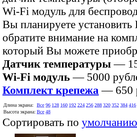
Wi-Fi модуль для беспрово
Вы планируете установить
обратите внимание на комп
который Вы можете приобре
Датчик температуры
— 15
Wi-Fi модуль
— 5000 рубл
Комплект крепежа
— 650 
Длина экрана:
Все
96
128
160
192
224
256
288
320
352
384
416
Высота экрана:
Все
48
Сортировать по
умолчани