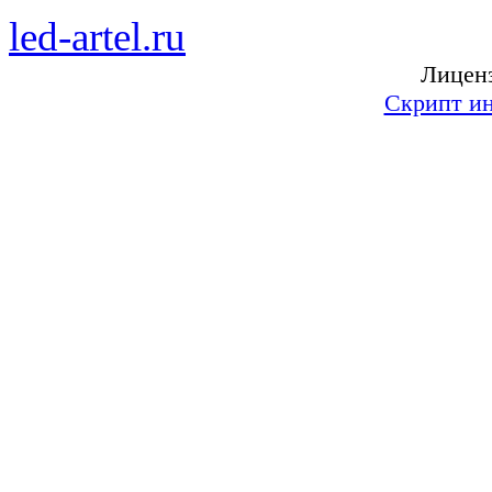
led-artel.ru
— бегущие свет
Лиценз
Скрипт ин