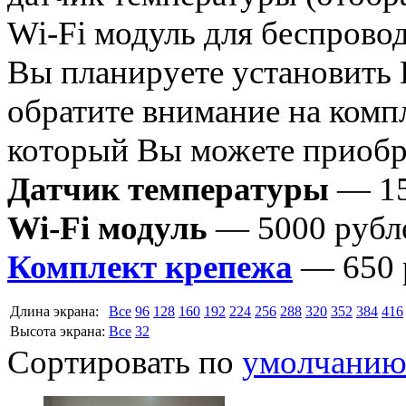
Wi-Fi модуль для беспрово
Вы планируете установить
обратите внимание на комп
который Вы можете приобре
Датчик температуры
— 15
Wi-Fi модуль
— 5000 рубл
Комплект крепежа
— 650 
Длина экрана:
Все
96
128
160
192
224
256
288
320
352
384
416
Высота экрана:
Все
32
Сортировать по
умолчани