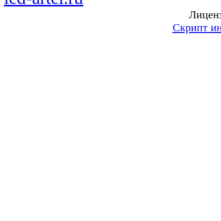
Лиценз
Скрипт ин